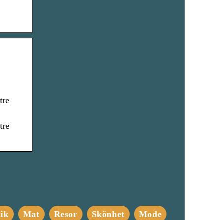
tre
tre
ik
Mat
Resor
Skönhet
Mode