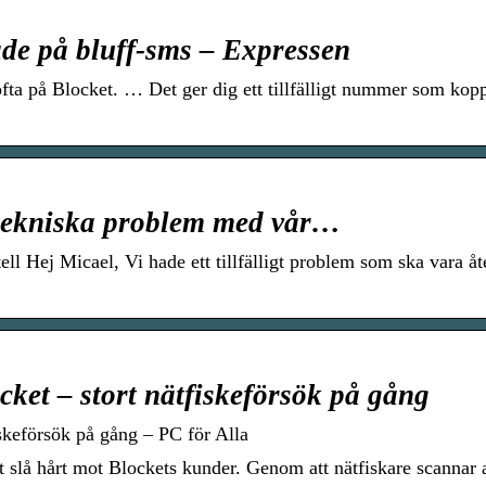
ade på bluff-sms – Expressen
ta på Blocket. … Det ger dig ett tillfälligt nummer som koppl
u tekniska problem med vår…
ell Hej Micael, Vi hade ett tillfälligt problem som ska vara åte
ket – stort nätfiskeförsök på gång
skeförsök på gång – PC för Alla
tt slå hårt mot Blockets kunder. Genom att nätfiskare scannar 