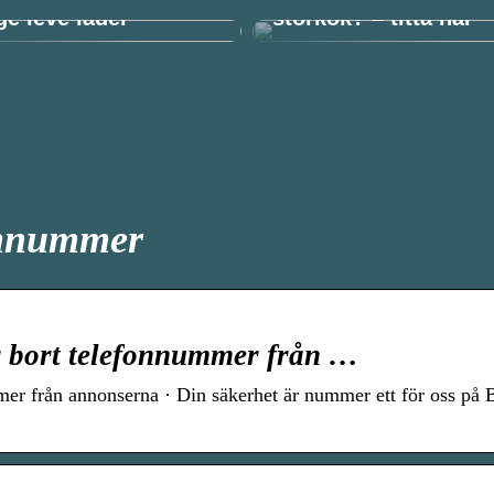
e leve läder
storkök? – titta här
fonnummer
ar bort telefonnummer från …
mer från annonserna · Din säkerhet är nummer ett för oss på 