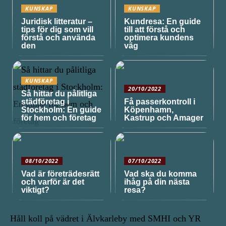
KUNSKAP
KUNSKAP
Juridisk litteratur –
Kundresa: En guide
tips för dig som vill
till att förstå och
förstå och använda
optimera kundens
den
väg
KUNSKAP
20/10/2022
Så hittar du pålitliga
städföretag i
Få passerkontroll i
Stockholm: En guide
Köpenhamn,
för hem och företag
Kastrup och Amager
08/10/2022
07/10/2022
Vad är företrädesrätt
Vad ska du komma
och varför är det
ihåg på din nästa
viktigt?
resa?
Håll koll på vädret i Älvkarleby med SMHI och YR