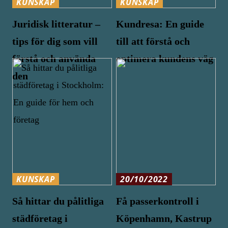
KUNSKAP
KUNSKAP
Juridisk litteratur –
Kundresa: En guide
tips för dig som vill
till att förstå och
förstå och använda
optimera kundens väg
den
KUNSKAP
20/10/2022
Så hittar du pålitliga
Få passerkontroll i
städföretag i
Köpenhamn, Kastrup