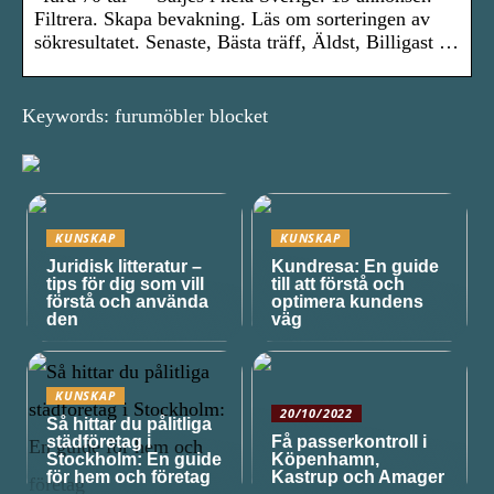
Filtrera. Skapa bevakning. Läs om sorteringen av
sökresultatet. Senaste, Bästa träff, Äldst, Billigast …
Keywords: furumöbler blocket
KUNSKAP
KUNSKAP
Juridisk litteratur –
Kundresa: En guide
tips för dig som vill
till att förstå och
förstå och använda
optimera kundens
den
väg
KUNSKAP
20/10/2022
Så hittar du pålitliga
städföretag i
Få passerkontroll i
Stockholm: En guide
Köpenhamn,
för hem och företag
Kastrup och Amager