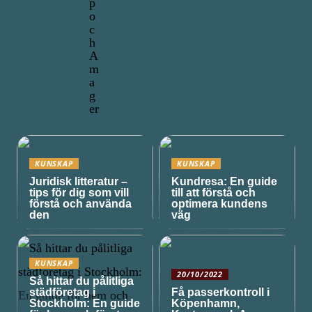
p
o
c
h
A
m
a
g
er
KUNSKAP
KUNSKAP
Juridisk litteratur –
Kundresa: En guide
tips för dig som vill
till att förstå och
förstå och använda
optimera kundens
den
väg
KUNSKAP
20/10/2022
Så hittar du pålitliga
städföretag i
Få passerkontroll i
Stockholm: En guide
Köpenhamn,