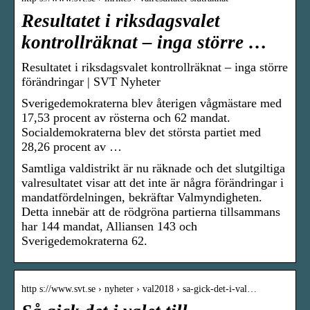
Resultatet i riksdagsvalet
kontrollräknat – inga större …
Resultatet i riksdagsvalet kontrollräknat – inga större
förändringar | SVT Nyheter
Sverigedemokraterna blev återigen vågmästare med
17,53 procent av rösterna och 62 mandat.
Socialdemokraterna blev det största partiet med
28,26 procent av …
Samtliga valdistrikt är nu räknade och det slutgiltiga
valresultatet visar att det inte är några förändringar i
mandatfördelningen, bekräftar Valmyndigheten.
Detta innebär att de rödgröna partierna tillsammans
har 144 mandat, Alliansen 143 och
Sverigedemokraterna 62.
http s://www.svt.se › nyheter › val2018 › sa-gick-det-i-val…