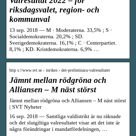
Valresultat 2022 – för
riksdagsvalet, region- och
kommunval
13 sep. 2018 — M · Moderaterna. 33,5% ; S ·
Socialdemokraterna. 20,2% ; SD.
Sverigedemokraterna. 16,1% ; C · Centerpartiet.
8,1% ; KD. Kristdemokraterna. 6,9% …
http s://www.svt.se › inrikes › det-preliminara-valresultatet
Jämnt mellan rödgröna och
Alliansen – M näst störst
Jämnt mellan rödgröna och Alliansen – M näst störst
| SVT Nyheter
16 sep. 2018 — Samtliga valdistrikt är nu räknade
och det slutgiltiga valresultatet visar att det inte är
några förändringar i mandatfördelningen, …