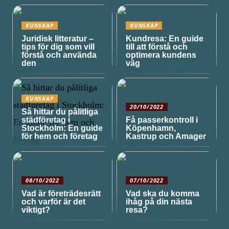
KUNSKAP
KUNSKAP
Juridisk litteratur –
Kundresa: En guide
tips för dig som vill
till att förstå och
förstå och använda
optimera kundens
den
väg
KUNSKAP
20/10/2022
Så hittar du pålitliga
städföretag i
Få passerkontroll i
Stockholm: En guide
Köpenhamn,
för hem och företag
Kastrup och Amager
08/10/2022
07/10/2022
Vad är företrädesrätt
Vad ska du komma
och varför är det
ihåg på din nästa
viktigt?
resa?