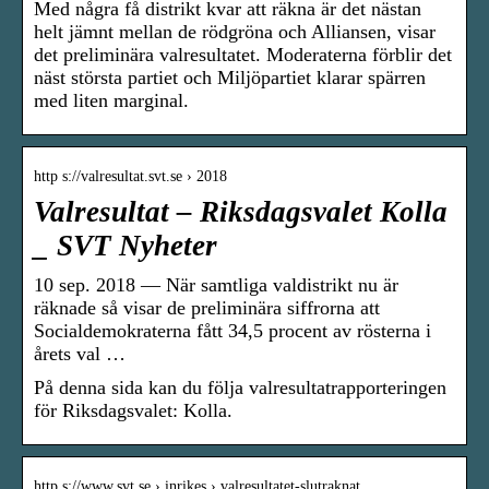
Med några få distrikt kvar att räkna är det nästan
helt jämnt mellan de rödgröna och Alliansen, visar
det preliminära valresultatet. Moderaterna förblir det
näst största partiet och Miljöpartiet klarar spärren
med liten marginal.
http s://valresultat.svt.se › 2018
Valresultat – Riksdagsvalet Kolla
_ SVT Nyheter
10 sep. 2018 — När samtliga valdistrikt nu är
räknade så visar de preliminära siffrorna att
Socialdemokraterna fått 34,5 procent av rösterna i
årets val …
På denna sida kan du följa valresultatrapporteringen
för Riksdagsvalet: Kolla.
http s://www.svt.se › inrikes › valresultatet-slutraknat