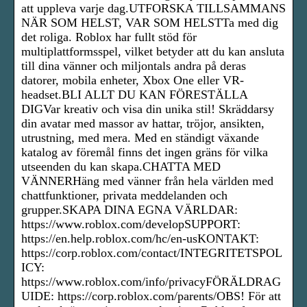
att uppleva varje dag.UTFORSKA TILLSAMMANS
NÄR SOM HELST, VAR SOM HELSTTa med dig
det roliga. Roblox har fullt stöd för
multiplattformsspel, vilket betyder att du kan ansluta
till dina vänner och miljontals andra på deras
datorer, mobila enheter, Xbox One eller VR-
headset.BLI ALLT DU KAN FÖRESTÄLLA
DIGVar kreativ och visa din unika stil! Skräddarsy
din avatar med massor av hattar, tröjor, ansikten,
utrustning, med mera. Med en ständigt växande
katalog av föremål finns det ingen gräns för vilka
utseenden du kan skapa.CHATTA MED
VÄNNERHäng med vänner från hela världen med
chattfunktioner, privata meddelanden och
grupper.SKAPA DINA EGNA VÄRLDAR:
https://www.roblox.com/developSUPPORT:
https://en.help.roblox.com/hc/en-usKONTAKT:
https://corp.roblox.com/contact/INTEGRITETSPOL
ICY:
https://www.roblox.com/info/privacyFÖRÄLDRAG
UIDE: https://corp.roblox.com/parents/OBS! För att