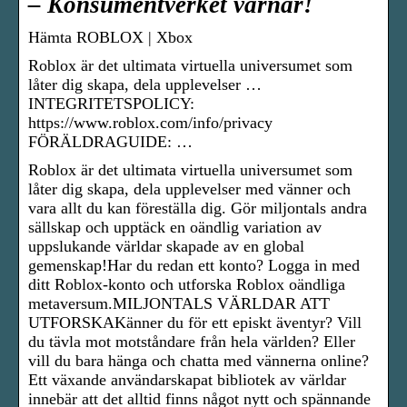
– Konsumentverket varnar!
Hämta ROBLOX | Xbox
Roblox är det ultimata virtuella universumet som
låter dig skapa, dela upplevelser …
INTEGRITETSPOLICY:
https://www.roblox.com/info/privacy
FÖRÄLDRAGUIDE: …
Roblox är det ultimata virtuella universumet som
låter dig skapa, dela upplevelser med vänner och
vara allt du kan föreställa dig. Gör miljontals andra
sällskap och upptäck en oändlig variation av
uppslukande världar skapade av en global
gemenskap!Har du redan ett konto? Logga in med
ditt Roblox-konto och utforska Roblox oändliga
metaversum.MILJONTALS VÄRLDAR ATT
UTFORSKAKänner du för ett episkt äventyr? Vill
du tävla mot motståndare från hela världen? Eller
vill du bara hänga och chatta med vännerna online?
Ett växande användarskapat bibliotek av världar
innebär att det alltid finns något nytt och spännande