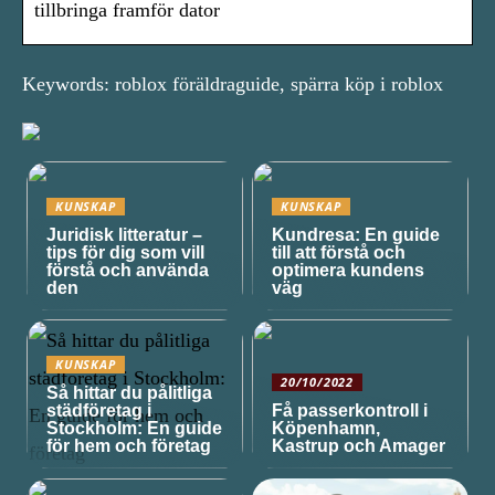
tillbringa framför dator
Keywords: roblox föräldraguide, spärra köp i roblox
KUNSKAP
KUNSKAP
Juridisk litteratur –
Kundresa: En guide
tips för dig som vill
till att förstå och
förstå och använda
optimera kundens
den
väg
KUNSKAP
20/10/2022
Så hittar du pålitliga
städföretag i
Få passerkontroll i
Stockholm: En guide
Köpenhamn,
för hem och företag
Kastrup och Amager