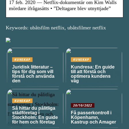
17 feb. 2020 — Netflix-dokumentär om Kim Walls
mördare ifrågasätts • ”Deltagare blev utnyttjade”
Keywords: ubåtsfilm netflix, ubåtsfilmer netflix
KUNSKAP
KUNSKAP
Juridisk litteratur –
Kundresa: En guide
tips för dig som vill
till att förstå och
förstå och använda
optimera kundens
den
väg
KUNSKAP
20/10/2022
Så hittar du pålitliga
städföretag i
Få passerkontroll i
Stockholm: En guide
Köpenhamn,
för hem och företag
Kastrup och Amager