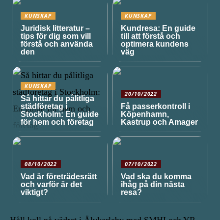
KUNSKAP
KUNSKAP
Juridisk litteratur –
Kundresa: En guide
tips för dig som vill
till att förstå och
förstå och använda
optimera kundens
den
väg
KUNSKAP
20/10/2022
Så hittar du pålitliga
städföretag i
Få passerkontroll i
Stockholm: En guide
Köpenhamn,
för hem och företag
Kastrup och Amager
08/10/2022
07/10/2022
Vad är företrädesrätt
Vad ska du komma
och varför är det
ihåg på din nästa
viktigt?
resa?
Håll koll på vädret i Älvkarleby med SMHI och YR