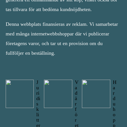
tas tillvara för att bedöma kundnöjdheten.
Denna webbplats finansieras av reklam. Vi samarbetar
med många internetwebbshoppar där vi publicerar
företagens varor, och tar ut en provision om du
fullföljer en beställning.
J
V
H
u
a
a
ri
d
r
di
ä
d
s
r
u
k
f
h
li
ö
o
tt
r
p
er
et
p