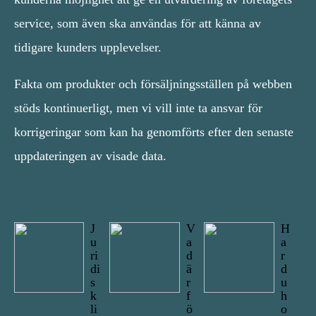
service, som även ska användas för att känna av
tidigare kunders upplevelser.
Fakta om produkter och försäljningsställen på webben
stöds kontinuerligt, men vi vill inte ta ansvar för
korrigeringar som kan ha genomförts efter den senaste
uppdateringen av visade data.
J
V
H
u
a
a
ri
d
r
di
ä
d
s
r
u
k
f
h
li
ö
o