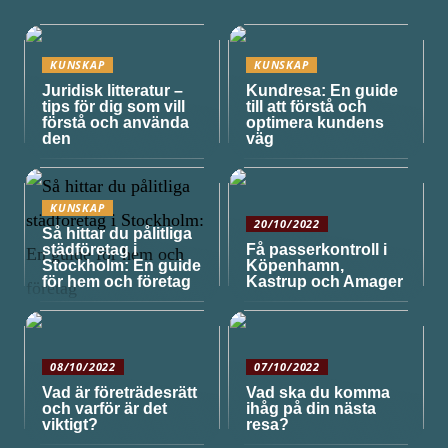
KUNSKAP
KUNSKAP
Juridisk litteratur –
Kundresa: En guide
tips för dig som vill
till att förstå och
förstå och använda
optimera kundens
den
väg
KUNSKAP
20/10/2022
Så hittar du pålitliga
städföretag i
Få passerkontroll i
Stockholm: En guide
Köpenhamn,
för hem och företag
Kastrup och Amager
08/10/2022
07/10/2022
Vad är företrädesrätt
Vad ska du komma
och varför är det
ihåg på din nästa
viktigt?
resa?